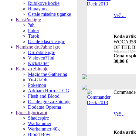
Rubikove kocke
Hanayama
Ostale miselne uganke
Več ...
Klasi?ne igre
?ah
Poker
Tarok
Koda artik
Ostale klasi?ne igre
WOCA358
Namizne dru?abne igre
OF THE 
Dru?abne igre
Redna cena: 30,00 
Cena v sple
V sloven??ini
30,00 €
Kickstarter
Karte za zbiranje
Magic the Gathering
Yu-Gi-Oh
Pokemon
Arkham Horror LCG
Commander
Flesh and Blood
Ostale igre za zbiranje
Dodatna Oprema
Igre s figuricami
Več ...
Shadespire
Warhammer
Warhammer 40k
Koda artik
Blood Bowl