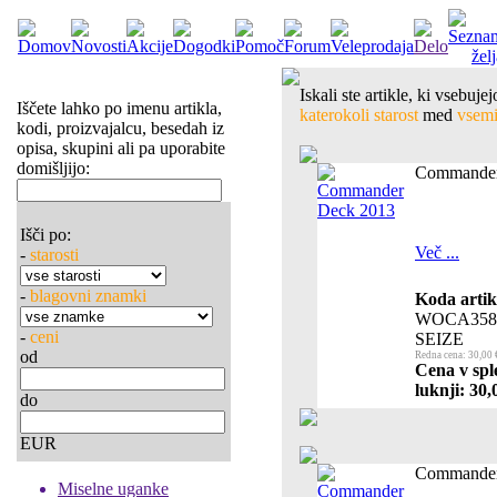
Iskali ste artikle, ki vsebuj
Iščete lahko po imenu artikla,
katerokoli starost
med
vsemi 
kodi, proizvajalcu, besedah iz
opisa, skupini ali pa uporabite
domišljijo:
Commander
Išči po:
Več ...
-
starosti
-
blagovni znamki
Koda artik
WOCA358
-
ceni
SEIZE
od
Redna cena: 30,00 
Cena v spl
luknji: 30,
do
EUR
Commander
Miselne uganke