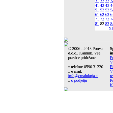
31
32
33
3
41
42
43
4
51
52
53
5
61
62
63
6
71
72
73
7
81
82
83
8
9
© 2006 - 2018 Ponva
S
d.o.o., Kamnik. Vse
i
pravice pridržane.
P
V
:: telefon: 0590 31220
P
:: e-mail:
V
info@crnaluknja.si
r
::
o podjetju
P
K