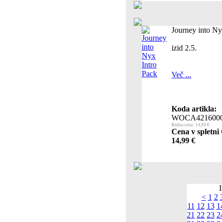
Journey into Ny
izid 2.5.
Več ...
Koda artikla:
WOCA421600
Redna cena: 14,99 €
Cena v spletni 
14,99 €
I
<
1
2
11
12
13
1
21
22
23
2