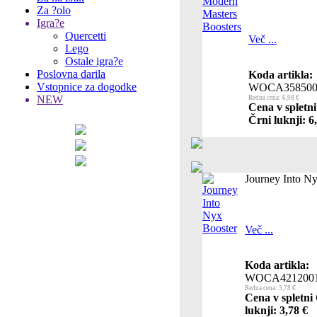
Za ?olo
Igra?e
Quercetti
Več ...
Lego
Ostale igra?e
Poslovna darila
Koda artikla:
Vstopnice za dogodke
WOCA358500
NEW
Redna cena: 6,98 €
Cena v spletni
Črni luknji: 6
Journey Into N
Več ...
Koda artikla:
WOCA421200
Redna cena: 3,78 €
Cena v spletni
luknji: 3,78 €