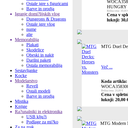
WOCA358
Ostale igre s figuricami
HUNGRY
Barve in orodja
Redna cena: 30,00 
Igranje domi?lijskih vlog
Cena v spl
Dungeons & Dragons
luknji: 30,
Ostale igre vlog
nume
alie
Memorabilija
Plakati
MTG Duel Deck
Skodelice
Obeski in nakit
Darilni paketi
Ostala memorabilija
Več ...
Sestavljanke
Kocke
Modelarstvo
Koda artikla:
Revell
WOCA35830
Ostali modeli
Redna cena: 20,00 €
Cena v spletn
Barve in orodja
luknji: 20,00 
Mistika
Knjige
Ra?unalniki in elektronika
USB klju?i
Podlage za mi?ko
MTG Modern M
Za na zrak