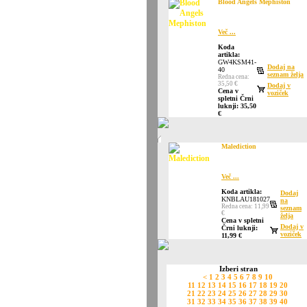
Blood Angels Mephiston
Več ...
Koda
artikla:
GW4KSM41-
Dodaj na
40
seznam želja
Redna cena:
35,50 €
Dodaj v
Cena v
voziček
spletni Črni
luknji: 35,50
€
Malediction
Več ...
Koda artikla:
Dodaj
KNBLAU181027
na
Redna cena: 11,99
seznam
€
želja
Cena v spletni
Dodaj v
Črni luknji:
voziček
11,99 €
Izberi stran
<
1
2
3
4
5
6
7
8
9
10
11
12
13
14
15
16
17
18
19
20
21
22
23
24
25
26
27
28
29
30
31
32
33
34
35
36
37
38
39
40