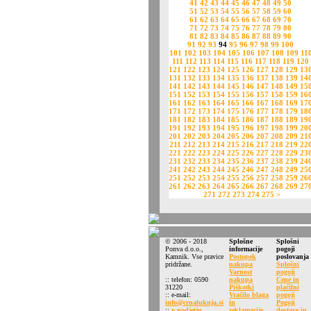
41
42
43
44
45
46
47
48
49
50
51
52
53
54
55
56
57
58
59
60
61
62
63
64
65
66
67
68
69
70
71
72
73
74
75
76
77
78
79
80
81
82
83
84
85
86
87
88
89
90
91
92
93
94
95
96
97
98
99
100
101
102
103
104
105
106
107
108
109
11
111
112
113
114
115
116
117
118
119
120
121
122
123
124
125
126
127
128
129
13
131
132
133
134
135
136
137
138
139
14
141
142
143
144
145
146
147
148
149
15
151
152
153
154
155
156
157
158
159
16
161
162
163
164
165
166
167
168
169
17
171
172
173
174
175
176
177
178
179
18
181
182
183
184
185
186
187
188
189
19
191
192
193
194
195
196
197
198
199
20
201
202
203
204
205
206
207
208
209
21
211
212
213
214
215
216
217
218
219
22
221
222
223
224
225
226
227
228
229
23
231
232
233
234
235
236
237
238
239
24
241
242
243
244
245
246
247
248
249
25
251
252
253
254
255
256
257
258
259
26
261
262
263
264
265
266
267
268
269
27
271
272
273
274
275
>
© 2006 - 2018
Splošne
Splošni
Ponva d.o.o.,
informacije
pogoji
Kamnik. Vse pravice
Postopek
poslovanja
pridržane.
nakupa
Splošni
Varnost
pogoji
:: telefon: 0590
nakupa
Cene in
31220
Piškotki
plačilni
:: e-mail:
Vračilo blaga
pogoji
info@crnaluknja.si
in
Pogoji
::
o podjetju
reklamacije
dostave in