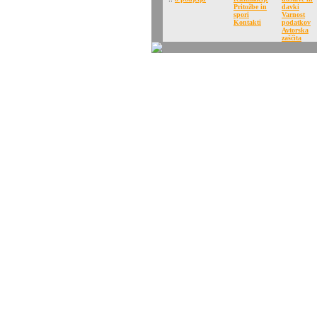
Pritožbe in
davki
spori
Varnost
Kontakti
podatkov
Avtorska
zaščita