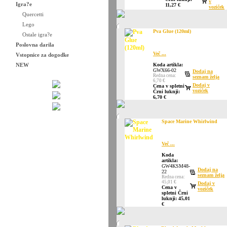
v
Igra?e
11,27 €
voziček
Quercetti
Lego
Pva Glue (120ml)
Ostale igra?e
Poslovna darila
Več ...
Vstopnice za dogodke
NEW
Koda artikla:
GWX66-02
Dodaj na
Redna cena:
seznam želja
6,70 €
Dodaj v
Cena v spletni
voziček
Črni luknji:
6,70 €
Space Marine Whirlwind
Več ...
Koda
artikla:
GW4KSM48-
Dodaj na
22
seznam želja
Redna cena:
45,01 €
Dodaj v
Cena v
voziček
spletni Črni
luknji: 45,01
€