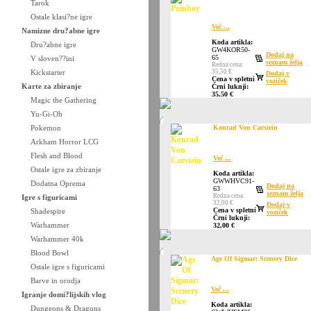
Tarok
Ostale klasi?ne igre
Več ...
Namizne dru?abne igre
Koda artikla:
Dru?abne igre
GW4KOR50-
Dodaj na
65
V sloven??ini
seznam želja
Redna cena:
Kickstarter
35,50 €
Dodaj v
Cena v spletni
voziček
Karte za zbiranje
Črni luknji:
35,50 €
Magic the Gathering
Yu-Gi-Oh
Pokemon
Konrad Von Carstein
Arkham Horror LCG
Flesh and Blood
Več ...
Ostale igre za zbiranje
Koda artikla:
GWWHVC91-
Dodatna Oprema
Dodaj na
63
seznam želja
Redna cena:
Igre s figuricami
32,00 €
Dodaj v
Cena v spletni
Shadespire
voziček
Črni luknji:
Warhammer
32,00 €
Warhammer 40k
Blood Bowl
Age Of Sigmar: Scenery Dice
Ostale igre s figuricami
Barve in orodja
Več ...
Igranje domi?lijskih vlog
Koda artikla:
Dungeons & Dragons