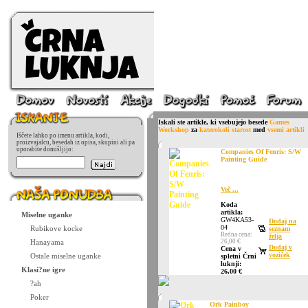
Iskali ste artikle, ki vsebujejo besede
Games
Workshop
za
katerokoli starost
med
vsemi artikli
Iščete lahko po imenu artikla, kodi,
proizvajalcu, besedah iz opisa, skupini ali pa
uporabite domišljijo:
Companies Of Fenris: S/W
Painting Guide
Več ...
Koda
artikla:
Miselne uganke
GW4KA53-
Dodaj na
04
Rubikove kocke
seznam
Redna cena:
želja
Hanayama
26,00 €
Dodaj v
Cena v
voziček
Ostale miselne uganke
spletni Črni
luknji:
Klasi?ne igre
26,00 €
?ah
Poker
Ork Painboy