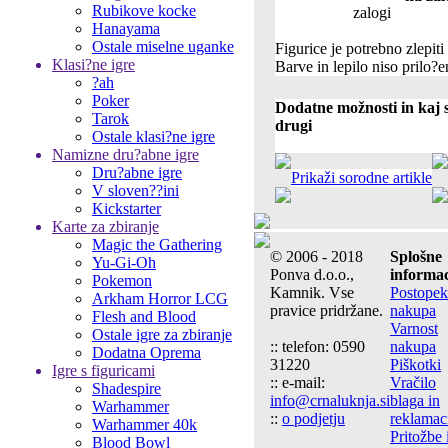
Rubikove kocke
Hanayama
Ostale miselne uganke
Figurice je potrebno zlepiti
Klasi?ne igre
Barve in lepilo niso prilo?e
?ah
Poker
Dodatne možnosti in kaj s
Tarok
drugi
Ostale klasi?ne igre
Namizne dru?abne igre
Dru?abne igre
Prikaži sorodne artikle
V sloven??ini
Kickstarter
Karte za zbiranje
Magic the Gathering
© 2006 - 2018
Splošne
Yu-Gi-Oh
Ponva d.o.o.,
informac
Pokemon
Kamnik. Vse
Postopek
Arkham Horror LCG
pravice pridržane.
nakupa
Flesh and Blood
Varnost
Ostale igre za zbiranje
:: telefon: 0590
nakupa
Dodatna Oprema
31220
Piškotki
Igre s figuricami
:: e-mail:
Vračilo
Shadespire
info@crnaluknja.si
blaga in
Warhammer
::
o podjetju
reklamac
Warhammer 40k
Pritožbe 
Blood Bowl