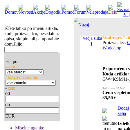
Nazaj
Iščete lahko po imenu artikla,
kodi, proizvajalcu, besedah iz
[
večja slika
Blood Angels Tact
opisa, skupini ali pa uporabite
Proizvajalec:
G
]
domišljijo:
Workshop
Išči po:
-
starosti
Priporočena s
Koda artikla:
-
blagovni znamki
GW4KSM41-
-
ceni
Redna cena: 35,50 €
Cena v spletni
od
35,50 €
do
Dodaj
želja
EUR
Izdelk
Miselne uganke
na zal