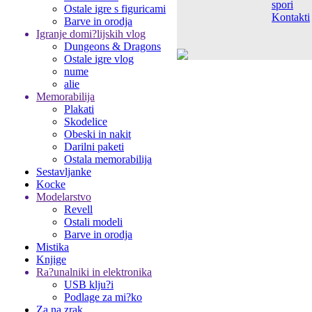
spori
Ostale igre s figuricami
Kontakti
Barve in orodja
Igranje domi?lijskih vlog
Dungeons & Dragons
Ostale igre vlog
nume
alie
Memorabilija
Plakati
Skodelice
Obeski in nakit
Darilni paketi
Ostala memorabilija
Sestavljanke
Kocke
Modelarstvo
Revell
Ostali modeli
Barve in orodja
Mistika
Knjige
Ra?unalniki in elektronika
USB klju?i
Podlage za mi?ko
Za na zrak