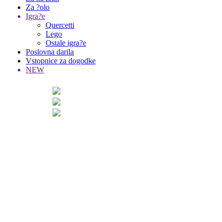
Za ?olo
Igra?e
Quercetti
Lego
Ostale igra?e
Poslovna darila
Vstopnice za dogodke
NEW