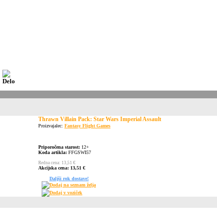
Thrawn Villain Pack: Star Wars Imperial Assault
Proizvajalec:
Fantasy Flight Games
Priporočena starost:
12+
Koda artikla:
FFGSWI57
Redna cena: 13,51 €
Akcijska cena: 13,51 €
Daljši rok dostave!
Dodaj na seznam želja
Dodaj v voziček