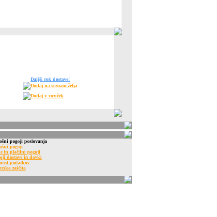
Daljši rok dostave!
Dodaj na seznam želja
Dodaj v voziček
ošni pogoji poslovanja
ošni pogoji
e in plačilni pogoji
oji dostave in davki
nost podatkov
orska zaščita