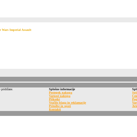
r Wars Imperial Assault
 pridržane.
Splošne informacije
Spl
Postopek nakupa
Spl
Varnost nakupa
Cen
Piškotki
Pog
Vračilo blaga in reklamacije
Var
Pritožbe in spori
Avt
Kontakti