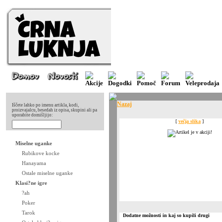
Nazaj
Iščete lahko po imenu artikla, kodi,
proizvajalcu, besedah iz opisa, skupini ali pa
uporabite domišljijo:
[
večja slika
]
Miselne uganke
Rubikove kocke
Hanayama
Ostale miselne uganke
Klasi?ne igre
?ah
Poker
Tarok
Dodatne možnosti in kaj so kupili drugi