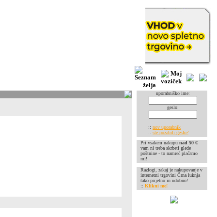
uporabniško ime:
geslo:
::
nov uporabnik
::
ste pozabili geslo?
Pri vsakem nakupu
nad 50 €
vam ni treba skrbeti glede
poštnine - to namreč plačamo
mi!
Razlogi, zakaj je nakupovanje v
internetni trgovini Črna luknja
tako prijetno in udobno!
::
Klikni me!