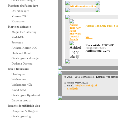
Ostale klasi?ne igre
Namizne dru?abne igre
Prikaži sorodne artikle
Dru?abne igre
V sloven??ini
Kickstarter
Ahsoka Tano Ally Pack: Sta
Karte za zbiranje
Magic the Gathering
Yu-Gi-Oh
Več ...
Pokemon
Koda artikla:
FFGSWI49
Arkham Horror LCG
Redna cena: 10,39 €
Akcijska cena: 7,27 €
Flesh and Blood
Ostale igre za zbiranje
Dodatna Oprema
Igre s figuricami
Shadespire
© 2006 - 2018 Ponva d.o.o., Kamnik. Vse pravice
Warhammer
:: telefon: 0590 31220
Warhammer 40k
:: e-mail:
info@crnaluknja.si
::
o podjetju
Blood Bowl
Ostale igre s figuricami
Barve in orodja
Igranje domi?lijskih vlog
Dungeons & Dragons
Ostale igre vlog