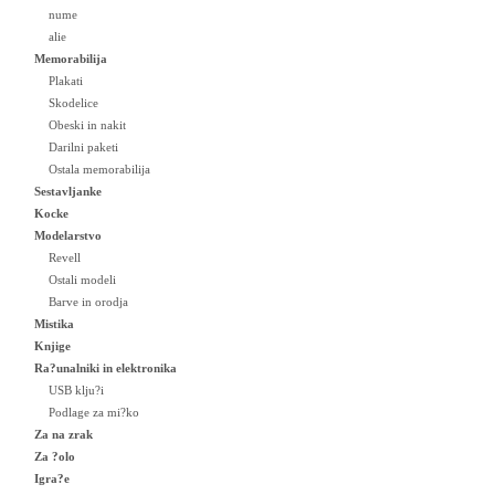
nume
alie
Memorabilija
Plakati
Skodelice
Obeski in nakit
Darilni paketi
Ostala memorabilija
Sestavljanke
Kocke
Modelarstvo
Revell
Ostali modeli
Barve in orodja
Mistika
Knjige
Ra?unalniki in elektronika
USB klju?i
Podlage za mi?ko
Za na zrak
Za ?olo
Igra?e