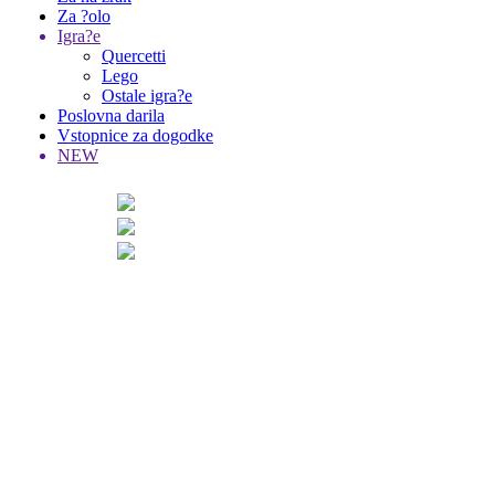
Za ?olo
Igra?e
Quercetti
Lego
Ostale igra?e
Poslovna darila
Vstopnice za dogodke
NEW