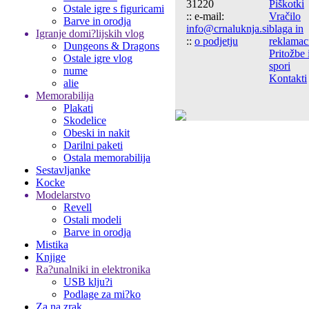
31220
Piškotki
Ostale igre s figuricami
:: e-mail:
Vračilo
Barve in orodja
info@crnaluknja.si
blaga in
Igranje domi?lijskih vlog
::
o podjetju
reklamac
Dungeons & Dragons
Pritožbe 
Ostale igre vlog
spori
nume
Kontakti
alie
Memorabilija
Plakati
Skodelice
Obeski in nakit
Darilni paketi
Ostala memorabilija
Sestavljanke
Kocke
Modelarstvo
Revell
Ostali modeli
Barve in orodja
Mistika
Knjige
Ra?unalniki in elektronika
USB klju?i
Podlage za mi?ko
Za na zrak