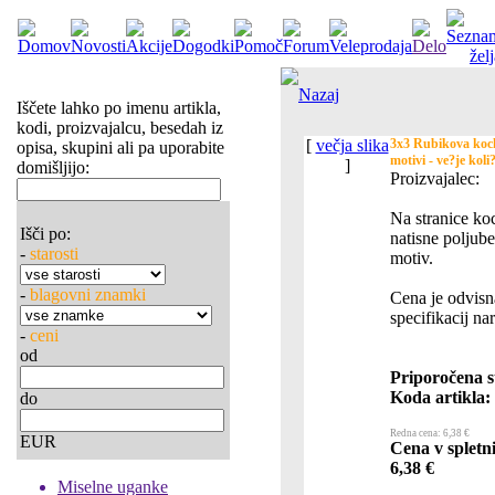
Nazaj
Iščete lahko po imenu artikla,
kodi, proizvajalcu, besedah iz
[
večja slika
3x3 Rubikova koc
opisa, skupini ali pa uporabite
motivi - ve?je koli
]
domišljijo:
Proizvajalec:
Na stranice ko
Išči po:
natisne poljube
-
starosti
motiv.
-
blagovni znamki
Cena je odvisn
specifikacij nar
-
ceni
od
Priporočena s
Koda artikla:
do
Redna cena: 6,38 €
EUR
Cena v spletni
6,38 €
Miselne uganke