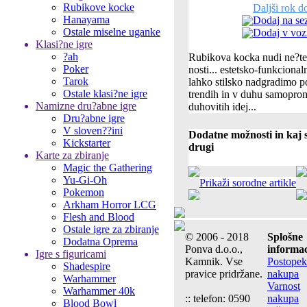
Rubikove kocke
Daljši rok d
Hanayama
Dodaj na se
Ostale miselne uganke
Dodaj v voz
Klasi?ne igre
?ah
Rubikova kocka nudi ne?t
Poker
nosti... estetsko-funkciona
Tarok
lahko stilsko nadgradimo p
Ostale klasi?ne igre
trendih in v duhu samopromo
Namizne dru?abne igre
duhovitih idej...
Dru?abne igre
V sloven??ini
Dodatne možnosti in kaj s
Kickstarter
drugi
Karte za zbiranje
Magic the Gathering
Yu-Gi-Oh
Prikaži sorodne artikle
Pokemon
Arkham Horror LCG
Flesh and Blood
Ostale igre za zbiranje
© 2006 - 2018
Splošne
Dodatna Oprema
Ponva d.o.o.,
informac
Igre s figuricami
Kamnik. Vse
Postopek
Shadespire
pravice pridržane.
nakupa
Warhammer
Varnost
Warhammer 40k
:: telefon: 0590
nakupa
Blood Bowl