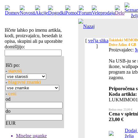
Nazaj
Iščete lahko po imenu artikla,
kodi, proizvajalcu, besedah iz
[
večja slika
Tokidoki MIMOB
opisa, skupini ali pa uporabite
Drive Adios 4 GB
]
domišljijo:
Proizvajalec:
M
Na USB-ju se n
Išči po:
ikone, wallpape
-
starosti
program za izb
zagonu.
-
blagovni znamki
Priporočena s
-
ceni
Koda artikla:
od
LUKMIMO01
Redna cena: 23,00 €
do
Cena v spletni
23,00 €
EUR
Dodaj
Miselne uganke
želja