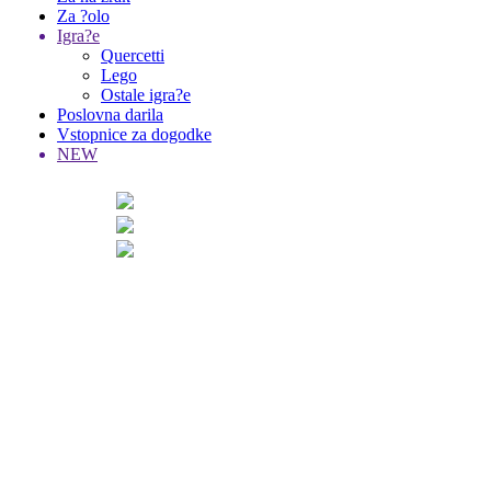
Za ?olo
Igra?e
Quercetti
Lego
Ostale igra?e
Poslovna darila
Vstopnice za dogodke
NEW