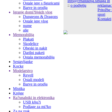
info@crnaluknja.si
blaga in
Ostale igre s figuricami
::
o podjetju
reklamac
Barve in orodja
Pritožbe 
Igranje domi?lijskih vlog
spori
Dungeons & Dragons
Kontakti
Ostale igre vlog
nume
alie
Memorabilija
Plakati
Skodelice
Obeski in nakit
Darilni paketi
Ostala memorabilija
Sestavljanke
Kocke
Modelarstvo
Revell
Ostali modeli
Barve in orodja
Mistika
Knjige
Ra?unalniki in elektronika
USB klju?i
Podlage za mi?ko
Za na zrak