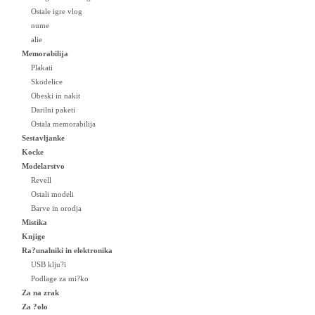
Ostale igre vlog
nume
alie
Memorabilija
Plakati
Skodelice
Obeski in nakit
Darilni paketi
Ostala memorabilija
Sestavljanke
Kocke
Modelarstvo
Revell
Ostali modeli
Barve in orodja
Mistika
Knjige
Ra?unalniki in elektronika
USB klju?i
Podlage za mi?ko
Za na zrak
Za ?olo