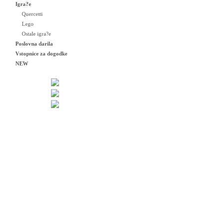
Igra?e
Quercetti
Lego
Ostale igra?e
Poslovna darila
Vstopnice za dogodke
NEW