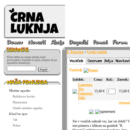
E-Trgovina
Uredi voziček
>
Iščete lahko po imenu artikla, kodi,
proizvajalcu, besedah iz opisa, skupini ali pa
uporabite domišljijo:
Voziček
Izdelek:
Cena:
Kol.:
Znesek:
Lanterns:
The
Miselne uganke
15,60 €
15,60 €
Emperors
Rubikove kocke
Gifts
Hanayama
...
Odstrani
Ostale miselne uganke
Klasi?ne igre
?ah
Ste v voziček nabrali vse, kar ste želeli? V
Poker
tem primeru s klikom na gumbek "K