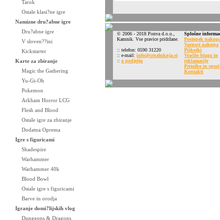
Tarok
Ostale klasi?ne igre
Namizne dru?abne igre
Dru?abne igre
© 2006 - 2018 Ponva d.o.o.,
Splošne informac
Kamnik. Vse pravice pridržane.
Postopek nakup
V sloven??ini
Varnost nakupa
:: telefon: 0590 31220
Piškotki
Kickstarter
:: e-mail:
info@crnaluknja.si
Vračilo blaga in
Karte za zbiranje
::
o podjetju
reklamacije
Pritožbe in spori
Magic the Gathering
Kontakti
Yu-Gi-Oh
Pokemon
Arkham Horror LCG
Flesh and Blood
Ostale igre za zbiranje
Dodatna Oprema
Igre s figuricami
Shadespire
Warhammer
Warhammer 40k
Blood Bowl
Ostale igre s figuricami
Barve in orodja
Igranje domi?lijskih vlog
Dungeons & Dragons