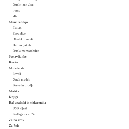
Ostale igre vlog
nume
alie
Memorabilija
Plakati
Skodelice
Obeski in nakit
Darilni paketi
Ostala memorabilija
Sestavljanke
Kocke
Modelarstvo
Revell
Ostali modeli
Barve in orodja
Mistika
Knjige
Ra?unalniki in elektronika
USB klju?i
Podlage za mi?ko
Za na zrak
Za ?olo