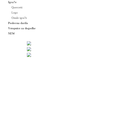
Igra?e
Quercetti
Lego
Ostale igra?e
Poslovna darila
Vstopnice za dogodke
NEW