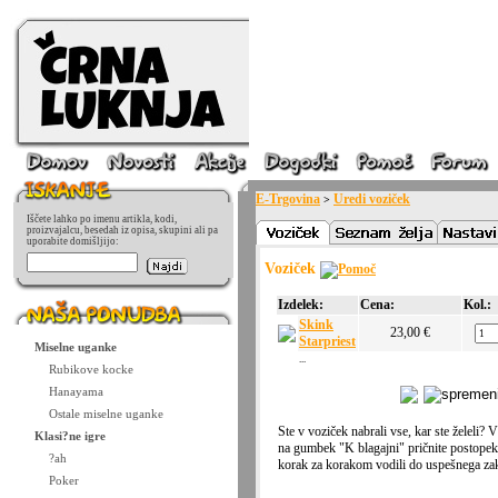
E-Trgovina
Uredi voziček
>
Iščete lahko po imenu artikla, kodi,
proizvajalcu, besedah iz opisa, skupini ali pa
uporabite domišljijo:
Voziček
Izdelek:
Cena:
Kol.:
Skink
23,00 €
Starpriest
Miselne uganke
...
Rubikove kocke
Hanayama
Ostale miselne uganke
Ste v voziček nabrali vse, kar ste želeli?
Klasi?ne igre
na gumbek "K blagajni" pričnite postope
?ah
korak za korakom vodili do uspešnega zak
Poker