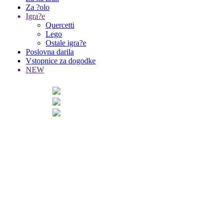
Za ?olo
Igra?e
Quercetti
Lego
Ostale igra?e
Poslovna darila
Vstopnice za dogodke
NEW