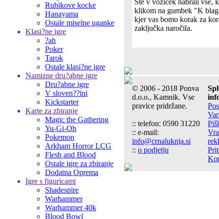
Ste v voziček nabrali vse, k
Rubikove kocke
klikom na gumbek "K blaga
Hanayama
kjer vas bomo korak za ko
Ostale miselne uganke
zaključka naročila.
Klasi?ne igre
?ah
Poker
Tarok
Ostale klasi?ne igre
Namizne dru?abne igre
Dru?abne igre
© 2006 - 2018 Ponva
Spl
V sloven??ini
d.o.o., Kamnik. Vse
inf
Kickstarter
pravice pridržane.
Pos
Karte za zbiranje
Var
Magic the Gathering
:: telefon: 0590 31220
Piš
Yu-Gi-Oh
:: e-mail:
Vra
Pokemon
info@crnaluknja.si
rek
Arkham Horror LCG
::
o podjetju
Pri
Flesh and Blood
Kon
Ostale igre za zbiranje
Dodatna Oprema
Igre s figuricami
Shadespire
Warhammer
Warhammer 40k
Blood Bowl