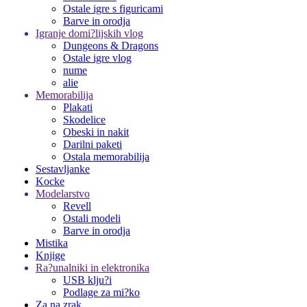
Ostale igre s figuricami
Barve in orodja
Igranje domi?lijskih vlog
Dungeons & Dragons
Ostale igre vlog
nume
alie
Memorabilija
Plakati
Skodelice
Obeski in nakit
Darilni paketi
Ostala memorabilija
Sestavljanke
Kocke
Modelarstvo
Revell
Ostali modeli
Barve in orodja
Mistika
Knjige
Ra?unalniki in elektronika
USB klju?i
Podlage za mi?ko
Za na zrak