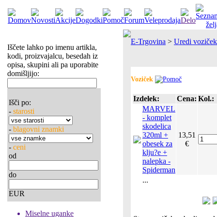
E-Trgovina
>
Uredi voziček
Iščete lahko po imenu artikla,
kodi, proizvajalcu, besedah iz
opisa, skupini ali pa uporabite
domišljijo:
Voziček
Izdelek:
Cena:
Kol.:
Išči po:
MARVEL
-
starosti
- komplet
skodelica
-
blagovni znamki
320ml +
13,51
obesek za
€
-
ceni
klju?e +
od
nalepka -
Spiderman
do
...
EUR
Miselne uganke