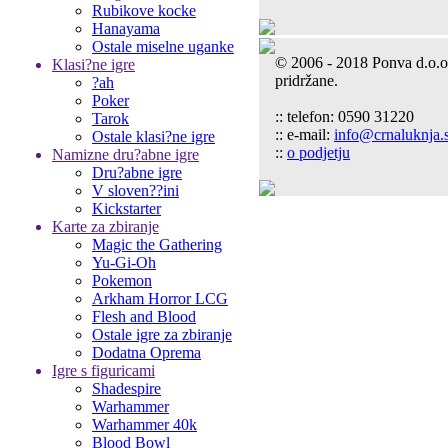
Rubikove kocke
Hanayama
Ostale miselne uganke
© 2006 - 2018 Ponva d.o.o
Klasi?ne igre
pridržane.
?ah
Poker
:: telefon: 0590 31220
Tarok
:: e-mail:
info@crnaluknja.s
Ostale klasi?ne igre
::
o podjetju
Namizne dru?abne igre
Dru?abne igre
V sloven??ini
Kickstarter
Karte za zbiranje
Magic the Gathering
Yu-Gi-Oh
Pokemon
Arkham Horror LCG
Flesh and Blood
Ostale igre za zbiranje
Dodatna Oprema
Igre s figuricami
Shadespire
Warhammer
Warhammer 40k
Blood Bowl