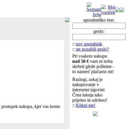
uporabniško ime:
geslo:
::
nov uporabnik
::
ste pozabili geslo?
Pri vsakem nakupu
nad 50 €
vam ni treba
skrbeti glede poštnine -
to namreč plačamo mi!
Razlogi, zakaj je
nakupovanje v
internetni trgovini
Črna luknja tako
prijetno in udobno!
::
Klikni me!
te postopek nakupa, kjer vas bomo