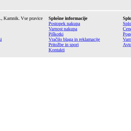
., Kamnik. Vse pravice
Splošne informacije
Splo
Postopek nakupa
Splo
Varnost nakupa
Cene
Piškotki
Pogo
i
Vračilo blaga in reklamacije
Varn
Pritožbe in spori
Avto
Kontakti