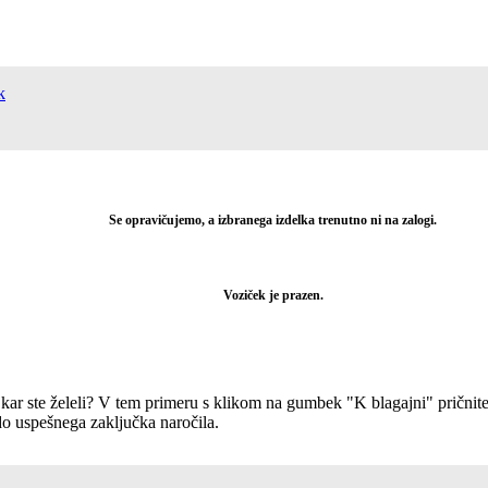
k
Se opravičujemo, a izbranega izdelka trenutno ni na zalogi.
Voziček je prazen.
, kar ste želeli? V tem primeru s klikom na gumbek "K blagajni" prični
o uspešnega zaključka naročila.