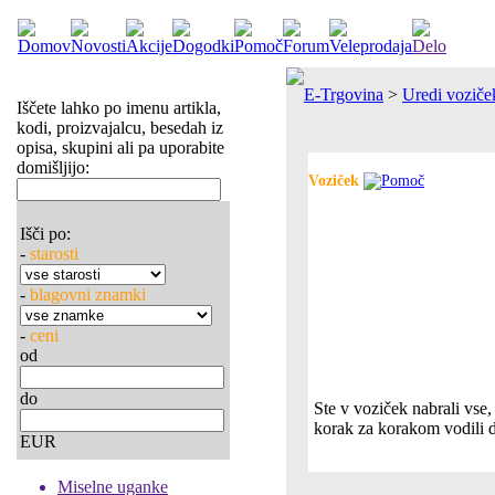
E-Trgovina
>
Uredi voziče
Iščete lahko po imenu artikla,
kodi, proizvajalcu, besedah iz
opisa, skupini ali pa uporabite
domišljijo:
Voziček
Išči po:
-
starosti
-
blagovni znamki
-
ceni
od
do
Ste v voziček nabrali vse
korak za korakom vodili d
EUR
Miselne uganke