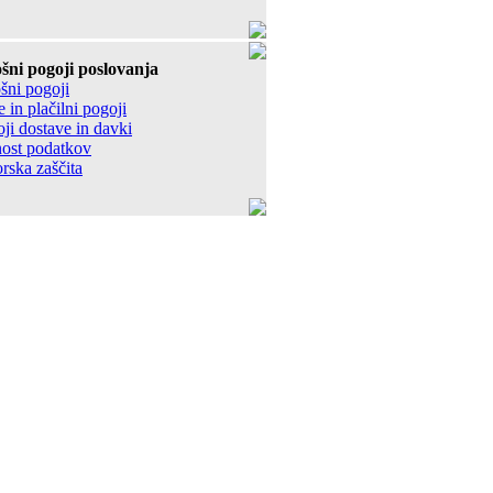
šni pogoji poslovanja
šni pogoji
 in plačilni pogoji
ji dostave in davki
ost podatkov
rska zaščita