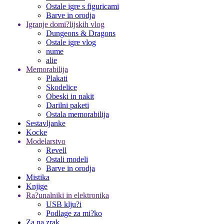
Ostale igre s figuricami
Barve in orodja
Igranje domi?lijskih vlog
Dungeons & Dragons
Ostale igre vlog
nume
alie
Memorabilija
Plakati
Skodelice
Obeski in nakit
Darilni paketi
Ostala memorabilija
Sestavljanke
Kocke
Modelarstvo
Revell
Ostali modeli
Barve in orodja
Mistika
Knjige
Ra?unalniki in elektronika
USB klju?i
Podlage za mi?ko
Za na zrak