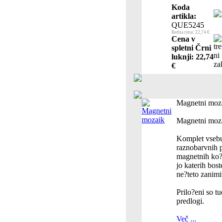
Koda
artikla:
QUE5245
Redna cena: 22,74 €
Cena v
spletni Črni
luknji: 22,74
€
Magnetni moz
Magnetni moz
Komplet vseb
raznobarvnih 
magnetnih ko?
jo katerih bost
ne?teto zanim
Prilo?eni so tu
predlogi.
Več ...