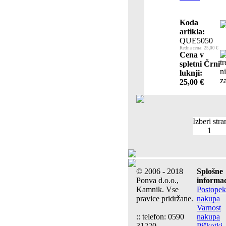
Koda
artikla:
QUE5050
Redna cena: 25,00 €
Cena v
spletni Črni
luknji:
25,00 €
Izberi stra
1
© 2006 - 2018
Splošne
Ponva d.o.o.,
informac
Kamnik. Vse
Postopek
pravice pridržane.
nakupa
Varnost
:: telefon: 0590
nakupa
31220
Piškotki