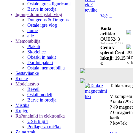
Ostale igre s figuricami
Barve in orodja
Igranje domi?lijskih vlog
Več ...
Dungeons & Dragons
Ostale igre vlog
Koda
nume
artikla:
alie
QUE5243
Memorabilija
Redna cena: 19,15 €
Plakati
Cena v
Skodelice
spletni Črni
Obeski in nakit
luknji: 19,15
Darilni paketi
€
Ostala memorabilija
Sestavljanke
Kocke
Modelarstvo
Tabla z magn
Revell
Ostali modeli
V kompletu 
Barve in orodja
? tabla (29
Mistika
? 49 magnet
Knjige
? 6 magnetn
Ra?unalniki in elektronika
kartic
USB klju?i
? kov?ek
Podlage za mi?ko
Za na zrak