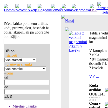
Nazaj
Iščete lahko po imenu artikla,
kodi, proizvajalcu, besedah iz
opisa, skupini ali pa uporabite
Tabla z veli
domišljijo:
magnetnimi 
ku
V kompletu 
Išči po:
? tabla
-
starosti
? 84 magnet
tiskanih ?rk 
-
blagovni znamki
? kov?ek
-
ceni
Več ...
od
Koda
do
artikla:
QUE5241
EUR
Redna cena:
20,98 €
Cena v
Miselne uganke
spletni