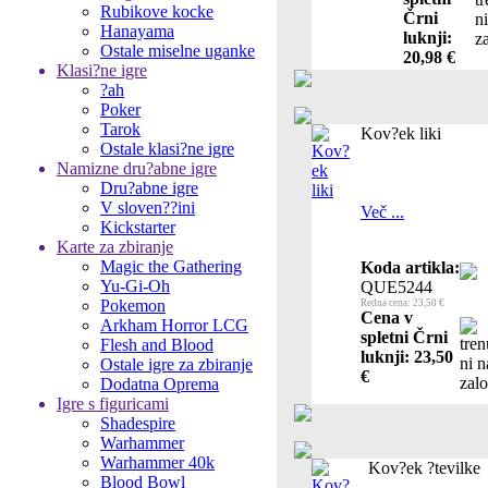
Rubikove kocke
Črni
Hanayama
luknji:
Ostale miselne uganke
20,98 €
Klasi?ne igre
?ah
Poker
Tarok
Kov?ek liki
Ostale klasi?ne igre
Namizne dru?abne igre
Dru?abne igre
V sloven??ini
Več ...
Kickstarter
Karte za zbiranje
Magic the Gathering
Koda artikla:
Yu-Gi-Oh
QUE5244
Pokemon
Redna cena: 23,50 €
Cena v
Arkham Horror LCG
spletni Črni
Flesh and Blood
luknji: 23,50
Ostale igre za zbiranje
€
Dodatna Oprema
Igre s figuricami
Shadespire
Warhammer
Warhammer 40k
Kov?ek ?tevilke
Blood Bowl