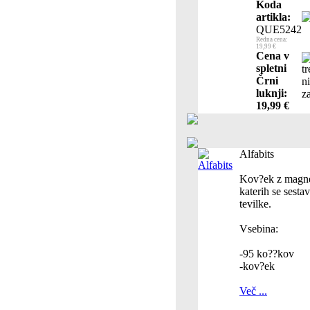
Koda
artikla:
QUE5242
Redna cena:
19,99 €
Cena v
spletni
Črni
luknji:
19,99 €
Alfabits
Kov?ek z magne
katerih se sestav
tevilke.
Vsebina:
-95 ko??kov
-kov?ek
Več ...