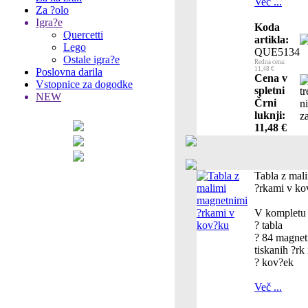
Več ...
Za ?olo
Igra?e
Koda
Quercetti
artikla:
Lego
QUE5134
Ostale igra?e
Redna cena:
11,48 €
Poslovna darila
Cena v
Vstopnice za dogodke
spletni
NEW
Črni
luknji:
11,48 €
Tabla z mal
?rkami v ko
V kompletu 
? tabla
? 84 magnet
tiskanih ?rk 
? kov?ek
Več ...