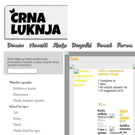
Nazaj
Iščete lahko po imenu artikla, kodi,
proizvajalcu, besedah iz opisa, skupini ali pa
uporabite domišljijo:
Tabla z magnetnimi
velikimi ?rkami
V kompletu je:
Miselne uganke
? tabla
? 48 velikih tiskanih ?rk
Rubikove kocke
? 30 magnetnih sli?ic
Hanayama
Ostale miselne uganke
Več ...
Klasi?ne igre
Koda
Dodaj
?ah
artikla:
na
QUE5211
seznam
Poker
Redna
želja
cena:
Tarok
Izdelka
19,00 €
trenutno
Cena v
Ostale klasi?ne igre
ni na
spletni