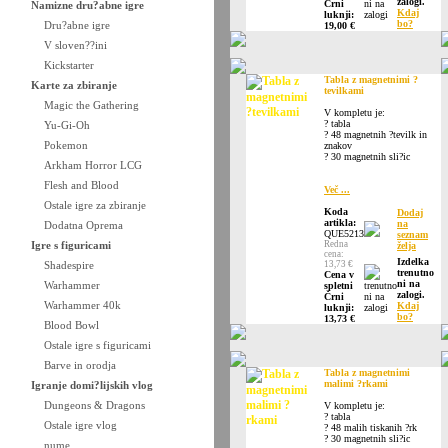
zalogi.
Črni
Namizne dru?abne igre
Kdaj
luknji:
bo?
Dru?abne igre
19,00 €
V sloven??ini
Kickstarter
Tabla z magnetnimi ?
Karte za zbiranje
tevilkami
Magic the Gathering
V kompletu je:
? tabla
Yu-Gi-Oh
? 48 magnetnih ?tevilk in
Pokemon
znakov
? 30 magnetnih sli?ic
Arkham Horror LCG
Flesh and Blood
Več ...
Ostale igre za zbiranje
Koda
Dodaj
artikla:
na
Dodatna Oprema
QUE5213
seznam
Igre s figuricami
Redna
želja
cena:
Izdelka
Shadespire
13,73 €
trenutno
Cena v
ni na
Warhammer
spletni
zalogi.
Črni
Warhammer 40k
Kdaj
luknji:
bo?
13,73 €
Blood Bowl
Ostale igre s figuricami
Barve in orodja
Tabla z magnetnimi
malimi ?rkami
Igranje domi?lijskih vlog
Dungeons & Dragons
V kompletu je:
? tabla
Ostale igre vlog
? 48 malih tiskanih ?rk
? 30 magnetnih sli?ic
nume