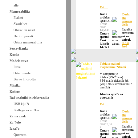
alie
Več ...
Memorabilija
Koda
Dodaj
Plakati
artikla:
na
QUE5212
seznam
Skodelice
Redna
želja
cena:
Izdelka
Obeski in nakit
14,56 €
trenutno
Cena v
Darilni paketi
ni na
spletni
zalogi.
Črni
Ostala memorabilija
Kdaj
luknji:
bo?
14,56 €
Sestavljanke
Kocke
Modelarstvo
Tabla z malimi
Revell
magnetnimi ?rkami
Ostali modeli
V kompletu je:
? tabla (29x23 cm)
Barve in orodja
? 56 malih tiskanih ?rk
(vklju?no s slovenskimi ?
Mistika
umniki)
Knjige
Idealna igra?a za
Ra?unalniki in elektronika
potovanja
USB klju?i
Več ...
Podlage za mi?ko
Koda
Dodaj
artikla:
na
Za na zrak
QUE5112
seznam
Redna
želja
Za ?olo
cena: 7,34
Izdelka
€
Igra?e
trenutno
Cena v
ni na
spletni
Quercetti
zalogi.
Črni