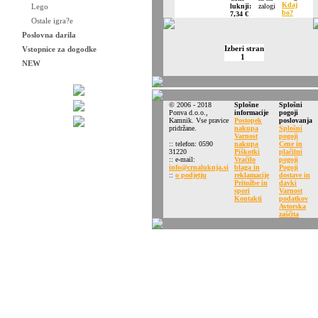
Kdaj
Lego
luknji:
bo?
7,34 €
Ostale igra?e
Poslovna darila
Izberi stran
Vstopnice za dogodke
1
NEW
© 2006 - 2018
Splošne
Splošni
Ponva d.o.o.,
informacije
pogoji
Kamnik. Vse pravice
Postopek
poslovanja
pridržane.
nakupa
Splošni
Varnost
pogoji
:: telefon: 0590
nakupa
Cene in
31220
Piškotki
plačilni
:: e-mail:
Vračilo
pogoji
info@crnaluknja.si
blaga in
Pogoji
::
o podjetju
reklamacije
dostave in
Pritožbe in
davki
spori
Varnost
Kontakti
podatkov
Avtorska
zaščita