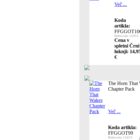
Več ...
Koda
artikla:
FFGGOT10
Redna cena: 14,95 €
Cena v
spletni Črni
luknji: 14,9
€
The Horn That
Chapter Pack
Več ...
Koda artikla:
FFGGOT99
Redna cena: 14,62 €