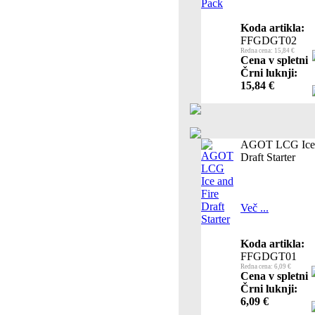
Koda artikla:
FFGDGT02
Redna cena: 15,84 €
Cena v spletni
Črni luknji:
15,84 €
AGOT LCG Ice 
Draft Starter
Več ...
Koda artikla:
FFGDGT01
Redna cena: 6,09 €
Cena v spletni
Črni luknji:
6,09 €