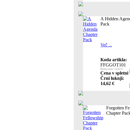
A Hidden Agen
Pack
Več ...
Koda artikla:
FFGGOT101
Redna cena: 14,62 €
Cena v spletni
Črni luknji:
14,62 €
Forgotten Fe
Chapter Pac