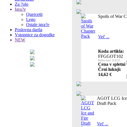
Za ?olo
Igra?e
Quercetti
Spoils of War C
Lego
Ostale igra?e
Poslovna darila
Vstopnice za dogodke
Več ...
NEW
Koda artikla:
FFGGOT102
Redna cena: 14,62 €
Cena v spletni
Črni luknji:
14,62 €
AGOT LCG Ice 
Draft Pack
Več ...