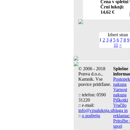
Cena v spletni
Črni luknji:
14,62 €
Izberi stran
1
2
3
4
5
6
7
8
9
11
>
© 2006 - 2018
Splošne
Ponva d.o.o.,
informac
Kamnik. Vse
Postopek
pravice pridržane.
nakupa
Varnost
:: telefon: 0590
nakupa
31220
Piškotki
:: e-mail:
Vračilo
info@crnaluknja.si
blaga in
::
o podjetju
reklamac
Pritožbe 
spori