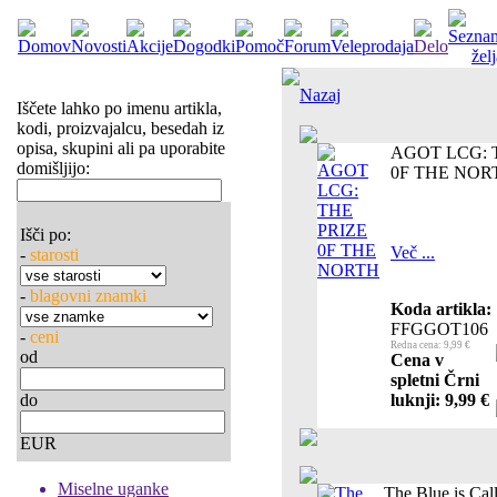
Nazaj
Iščete lahko po imenu artikla,
kodi, proizvajalcu, besedah iz
opisa, skupini ali pa uporabite
AGOT LCG: 
domišljijo:
0F THE NOR
Išči po:
Več ...
-
starosti
-
blagovni znamki
Koda artikla:
FFGGOT106
-
ceni
Redna cena: 9,99 €
od
Cena v
spletni Črni
do
luknji: 9,99 €
EUR
Miselne uganke
The Blue is Cal