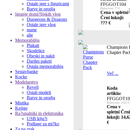
Ostale igre s figuricami
FFGGOT104
Barve in orodja
Redna cena: ??? €
Cena v spletni
Igranje domi?lijskih vlog
Črni luknji:
Dungeons & Dragons
??? €
Ostale igre vlog
nume
alie
Memorabilija
Plakati
Champions 
Skodelice
Chapter Pac
Obeski in nakit
Darilni paketi
Ostala memorabilija
Sestavljanke
Več ...
Kocke
Modelarstvo
Revell
Koda
Ostali modeli
artikla:
Barve in orodja
FFGGOT10
Mistika
Redna cena: 14,62 €
Cena v
Knjige
spletni Črni
Ra?unalniki in elektronika
luknji: 14,6
USB klju?i
€
Podlage za mi?ko
Za na zrak