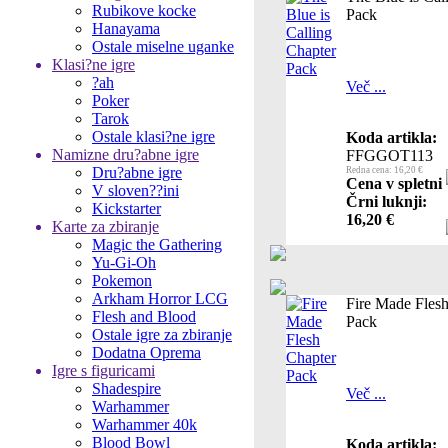
Rubikove kocke
Pack
Hanayama
Ostale miselne uganke
Klasi?ne igre
?ah
Več ...
Poker
Tarok
Ostale klasi?ne igre
Koda artikla:
Namizne dru?abne igre
FFGGOT113
Dru?abne igre
Redna cena: 16,20 €
Cena v spletni
V sloven??ini
Črni luknji:
Kickstarter
16,20 €
Karte za zbiranje
Magic the Gathering
Yu-Gi-Oh
Pokemon
Arkham Horror LCG
Fire Made Fles
Flesh and Blood
Pack
Ostale igre za zbiranje
Dodatna Oprema
Igre s figuricami
Shadespire
Več ...
Warhammer
Warhammer 40k
Blood Bowl
Koda artikla: