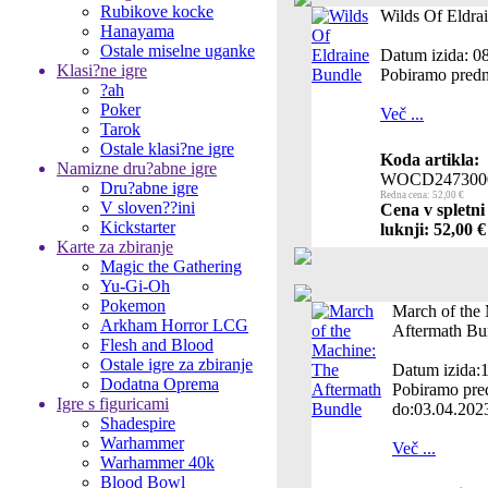
Rubikove kocke
Wilds Of Eldra
Hanayama
Ostale miselne uganke
Datum izida: 0
Klasi?ne igre
Pobiramo predn
?ah
Poker
Več ...
Tarok
Ostale klasi?ne igre
Koda artikla:
Namizne dru?abne igre
WOCD247300
Dru?abne igre
Redna cena: 52,00 €
V sloven??ini
Cena v spletni
Kickstarter
luknji: 52,00 €
Karte za zbiranje
Magic the Gathering
Yu-Gi-Oh
Pokemon
March of the
Arkham Horror LCG
Aftermath Bu
Flesh and Blood
Ostale igre za zbiranje
Datum izida:
Dodatna Oprema
Pobiramo pre
Igre s figuricami
do:03.04.202
Shadespire
Warhammer
Več ...
Warhammer 40k
Blood Bowl