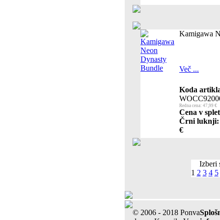
Kamigawa N
Več ...
Koda artikl
WOCC9200
Redna cena: 47,99 €
Cena v splet
Črni luknji:
€
Izberi 
1
2
3
4
5
© 2006 - 2018 Ponva
Sploš