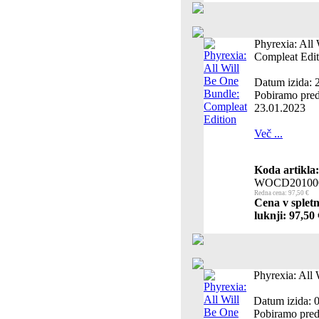
Phyrexia: All
Compleat Edit
Datum izida: 
Pobiramo pred
23.01.2023
Več ...
Koda artikla:
WOCD20100
Redna cena: 97,50 €
Cena v spletn
luknji: 97,50 
Phyrexia: All
Datum izida: 
Pobiramo pred