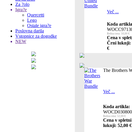
Za ?olo
Igra?e
Več ...
Quercetti
Lego
Koda artikla
Ostale igra?e
WOCC97130
Poslovna darila
Redna cena: 50,00 €
Vstopnice za dogodke
Cena v splet
NEW
Črni luknji:
€
The Brothers 
Več ...
Koda artikla:
WOCD030800
Redna cena: 52,00 €
Cena v spletni
luknji: 52,00 €