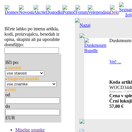
Nazaj
Iščete lahko po imenu artikla,
kodi, proizvajalcu, besedah iz
opisa, skupini ali pa uporabite
Duskmourn
domišljijo:
Več ...
Išči po:
-
starosti
-
blagovni znamki
Koda artikl
WOCD3448
-
ceni
Redna cena: 57,00 €
od
Cena v sple
Črni luknji
do
57,00 €
EUR
Miselne uganke