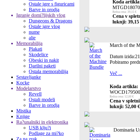
Koda artikla
Ostale igre s figuricami
MTGD18070
Barve in orodja
Redna cena: 39,15 €
Igranje domi?lijskih vlog
Cena v splet
Dungeons & Dragons
luknji: 39,15
Ostale igre vlog
nume
alie
Memorabilija
March of the 
Plakati
Skodelice
Datum izida:21
Obeski in nakit
Pobiramo predn
Darilni paketi
Ostala memorabilija
Več ...
Sestavljanke
Kocke
Koda artikla:
Modelarstvo
WOCD179500
Revell
Redna cena: 52,00 €
Ostali modeli
Cena v spletn
Barve in orodja
luknji: 52,00 €
Mistika
Knjige
Ra?unalniki in elektronika
USB klju?i
Dominaria U
Podlage za mi?ko
Za na zrak