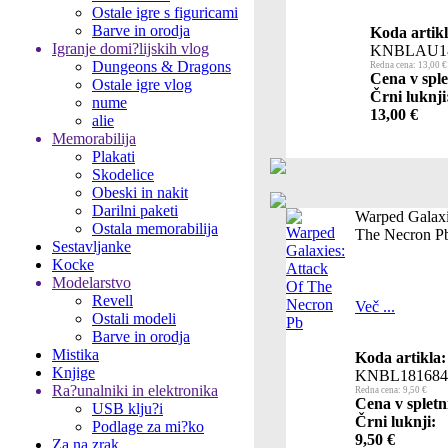
Ostale igre s figuricami
Barve in orodja
Koda artikl
Igranje domi?lijskih vlog
KNBLAU18
Dungeons & Dragons
Redna cena: 13,00 €
Cena v sple
Ostale igre vlog
Črni luknji
nume
13,00 €
alie
Memorabilija
Plakati
Skodelice
Obeski in nakit
Darilni paketi
Warped Galaxi
Ostala memorabilija
The Necron P
Sestavljanke
Kocke
Modelarstvo
Revell
Več ...
Ostali modeli
Barve in orodja
Mistika
Koda artikla:
Knjige
KNBL181684
Ra?unalniki in elektronika
Redna cena: 9,50 €
Cena v spletn
USB klju?i
Črni luknji:
Podlage za mi?ko
9,50 €
Za na zrak