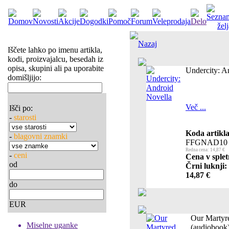
Nazaj
Iščete lahko po imenu artikla,
kodi, proizvajalcu, besedah iz
opisa, skupini ali pa uporabite
Undercity: A
domišljijo:
Več ...
Išči po:
-
starosti
Koda artikla
-
blagovni znamki
FFGNAD10
Redna cena: 14,87 €
-
ceni
Cena v splet
od
Črni luknji:
14,87 €
do
EUR
Our Martyr
Miselne uganke
(audiobook