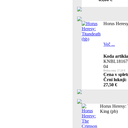
Horus Heresy
Več ...
Koda artikla
KNBL18167
04
Redna cena: 27,50 €
Cena v splet
Črni luknji:
27,50 €
Horus Heresy:
King (pb)