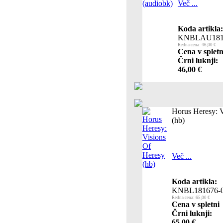
Več ...
Koda artikla:
KNBLAU181
Redna cena: 46,00 €
Cena v spletn
Črni luknji:
46,00 €
Horus Heresy: 
(hb)
Več ...
Koda artikla:
KNBL181676-
Redna cena: 65,00 €
Cena v spletni
Črni luknji:
65,00 €