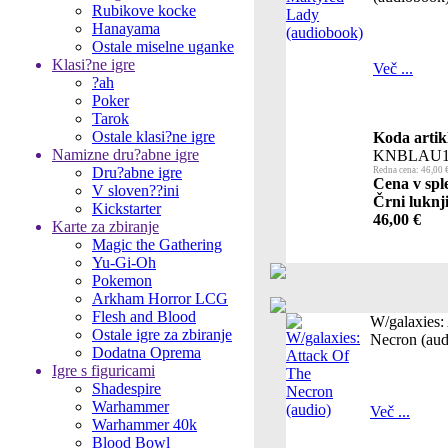
Rubikove kocke
Hanayama
Ostale miselne uganke
Klasi?ne igre
Več ...
?ah
Poker
Tarok
Ostale klasi?ne igre
Koda artik
Namizne dru?abne igre
KNBLAU1
Dru?abne igre
Redna cena: 46,00 
Cena v spl
V sloven??ini
Črni luknji
Kickstarter
46,00 €
Karte za zbiranje
Magic the Gathering
Yu-Gi-Oh
Pokemon
Arkham Horror LCG
Flesh and Blood
W/galaxies:
Ostale igre za zbiranje
Necron (aud
Dodatna Oprema
Igre s figuricami
Shadespire
Warhammer
Več ...
Warhammer 40k
Blood Bowl