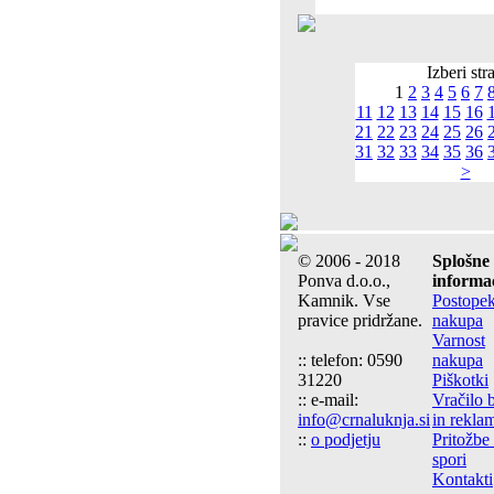
Izberi str
1
2
3
4
5
6
7
11
12
13
14
15
16
21
22
23
24
25
26
31
32
33
34
35
36
>
© 2006 - 2018
Splošne
Ponva d.o.o.,
informac
Kamnik. Vse
Postope
pravice pridržane.
nakupa
Varnost
:: telefon: 0590
nakupa
31220
Piškotki
:: e-mail:
Vračilo 
info@crnaluknja.si
in rekla
::
o podjetju
Pritožbe 
spori
Kontakti