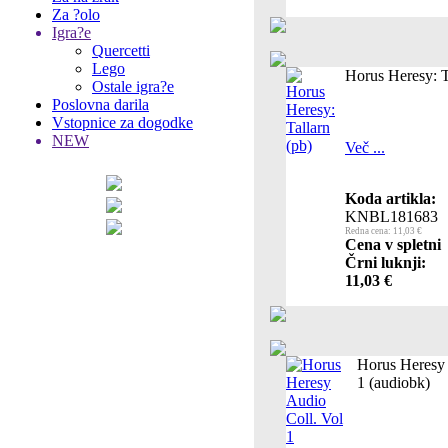
Za ?olo
Igra?e
Quercetti
Lego
Horus Heresy: T
Ostale igra?e
Poslovna darila
Vstopnice za dogodke
NEW
Več ...
Koda artikla:
KNBL181683
Redna cena: 11,03 €
Cena v spletni
Črni luknji:
11,03 €
Horus Heresy 
1 (audiobk)