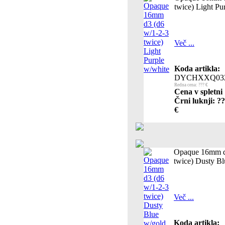
twice) Light Pu
Več ...
Koda artikla:
DYCHXXQ03
Redna cena: ??? €
Cena v spletni
Črni luknji: ?
€
Opaque 16mm d
twice) Dusty Bl
Več ...
Koda artikla: