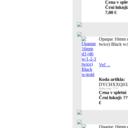
Cena v sple
Črni luknji
7,00 €
Opaque 16mm d
twice) Black w/
Več ...
Koda artikla:
DYCHXXQ03
Redna cena: ??? €
Cena v spletni
Črni luknji: ?
€
Opaque 16mm d