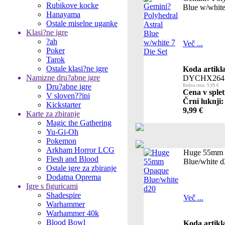
Rubikove kocke
Blue w/white
Hanayama
Ostale miselne uganke
Klasi?ne igre
?ah
Več ...
Poker
Tarok
Ostale klasi?ne igre
Koda artikla
Namizne dru?abne igre
DYCHX264
Dru?abne igre
Redna cena: 9,99 €
Cena v splet
V sloven??ini
Črni luknji:
Kickstarter
9,99 €
Karte za zbiranje
Magic the Gathering
Yu-Gi-Oh
Pokemon
Arkham Horror LCG
Huge 55mm
Flesh and Blood
Blue/white 
Ostale igre za zbiranje
Dodatna Oprema
Igre s figuricami
Shadespire
Več ...
Warhammer
Warhammer 40k
Blood Bowl
Koda artikl