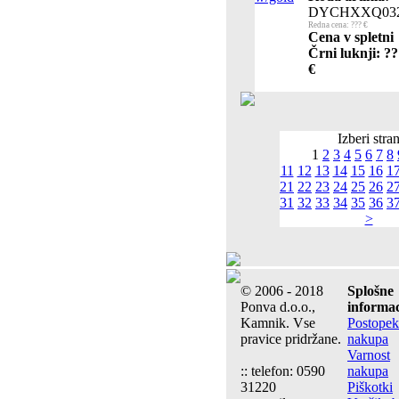
DYCHXXQ03
Redna cena: ??? €
Cena v spletni
Črni luknji: ?
€
Izberi stra
1
2
3
4
5
6
7
8
11
12
13
14
15
16
1
21
22
23
24
25
26
2
31
32
33
34
35
36
3
>
© 2006 - 2018
Splošne
Ponva d.o.o.,
informac
Kamnik. Vse
Postopek
pravice pridržane.
nakupa
Varnost
:: telefon: 0590
nakupa
31220
Piškotki