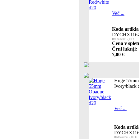
Več ...
Koda artikla
DYCHX116
Redna cena: 7,00 €
Cena v splet
Črni luknji:
7,00 €
Huge 55mm
Ivory/black 
Več ...
Koda artikl
DYCHX116
Redna cena: 7,00 €