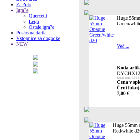
Za ?olo
Igra?e
Quercetti
Huge 55m
Lego
Green/whit
Ostale igra?e
Poslovna darila
Vstopnice za dogodke
NEW
Več ...
Koda artik
DYCHX12
Redna cena: 7,00 €
Cena v spl
Črni luknj
7,00 €
Huge 55mm 
Red/white d2