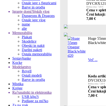
Ostale igre s figuricami
DYCHX121
Barve in orodja
Redna cena: 7,00 €
Cena v splet
Igranje domi?lijskih vlog
Črni luknji:
Dungeons & Dragons
7,00 €
Ostale igre vlog
nume
alie
Memorabilija
Plakati
Huge 55mm
Skodelice
Black/whit
Obeski in nakit
Darilni paketi
Ostala memorabilija
Sestavljanke
Več ...
Kocke
Modelarstvo
Revell
Ostali modeli
Koda artik
Barve in orodja
DYCHX11
Mistika
Redna cena: 7,00 €
Cena v sple
Knjige
Črni luknji
Ra?unalniki in elektronika
7,00 €
USB klju?i
Podlage za mi?ko
Za na zrak