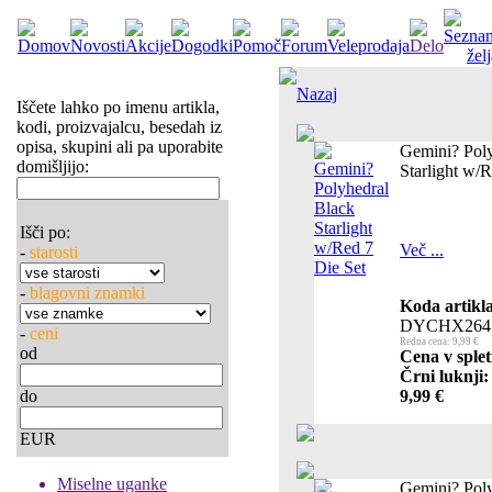
Nazaj
Iščete lahko po imenu artikla,
kodi, proizvajalcu, besedah iz
opisa, skupini ali pa uporabite
Gemini? Poly
domišljijo:
Starlight w/
Išči po:
Več ...
-
starosti
-
blagovni znamki
Koda artikla
DYCHX264
-
ceni
Redna cena: 9,99 €
od
Cena v splet
Črni luknji:
do
9,99 €
EUR
Miselne uganke
Gemini? Poly