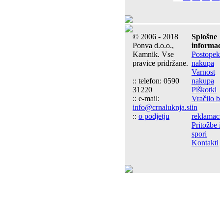
© 2006 - 2018
Splošne
Ponva d.o.o.,
informac
Kamnik. Vse
Postopek
pravice pridržane.
nakupa
Varnost
:: telefon: 0590
nakupa
31220
Piškotki
:: e-mail:
Vračilo 
info@crnaluknja.si
in
::
o podjetju
reklamac
Pritožbe 
spori
Kontakti