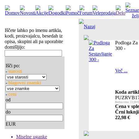
Nazaj
Iščete lahko po imenu artikla,
kodi, proizvajalcu, besedah iz
opisa, skupini ali pa uporabite
Podloga Za 
domišljijo:
300 -
Išči po:
Več ...
-
starosti
-
blagovni znamki
Koda artikl
-
ceni
PUZRVB17
od
Redna cena: 22,98 €
Cena v sple
do
Črni luknji
22,98 €
EUR
Miselne uganke