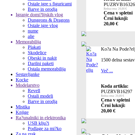
Ostale igre s figuricami
PUZRVB16326
Barve in orodja
Redna cena: 20,00 €
Cena v spletni
Igranje domi?lijskih vlog
Črni luknji:
Dungeons & Dragons
20,00 €
Ostale igre vlog
nume
alie
Memorabilija
Plakati
Ko?a Na Pode?el
Skodelice
Obeski in nakit
1500 delna sestav
Darilni paketi
Ostala memorabilija
Več ...
Sestavljanke
Kocke
Modelarstvo
Koda artikla:
Revell
PUZRVB16297
Ostali modeli
Redna cena: 20,00 €
Cena v spletni
Barve in orodja
Črni luknji:
Mistika
20,00 €
Knjige
Ra?unalniki in elektronika
USB klju?i
Podlage za mi?ko
Za na zrak