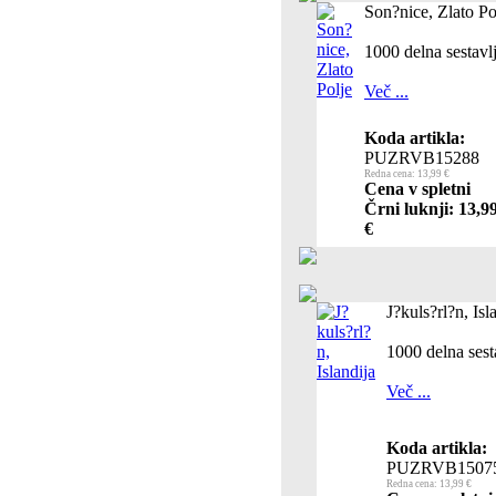
Son?nice, Zlato Po
1000 delna sestavl
Več ...
Koda artikla:
PUZRVB15288
Redna cena: 13,99 €
Cena v spletni
Črni luknji: 13,9
€
J?kuls?rl?n, Isl
1000 delna sest
Več ...
Koda artikla:
PUZRVB1507
Redna cena: 13,99 €