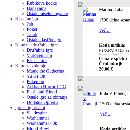
Rubikove kocke
Hanayama
Marina Dubai
Ostale miselne uganke
Klasi?ne igre
1500 delna sesta
?ah
Poker
Več ...
Tarok
Ostale klasi?ne igre
Namizne dru?abne igre
Koda artikla:
Dru?abne igre
PUZRVB16355
V sloven??ini
Redna cena: 20,00 €
Cena v spletni
Kickstarter
Črni luknji:
Karte za zbiranje
20,00 €
Magic the Gathering
Yu-Gi-Oh
Pokemon
Arkham Horror LCG
Flesh and Blood
Idila V Franciji
Ostale igre za zbiranje
Dodatna Oprema
1500 delna sest
Igre s figuricami
Shadespire
Več ...
Warhammer
Warhammer 40k
Blood Bowl
Koda artikla: