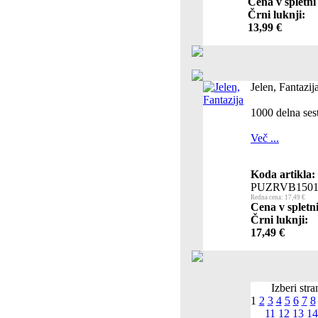
Cena v spletni
Črni luknji:
13,99 €
Jelen, Fantazij
1000 delna ses
Več ...
Koda artikla:
PUZRVB1501
Redna cena: 17,49 €
Cena v spletn
Črni luknji:
17,49 €
Izberi stra
1
2
3
4
5
6
7
8
11
12
13
14