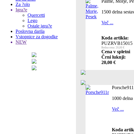
Palme, Morje, P
Za ?olo
Igra?e
1500 delna sesta
Quercetti
Lego
Več ...
Ostale igra?e
Poslovna darila
Vstopnice za dogodke
Koda artikla:
NEW
PUZRVB15015
Redna cena: 20,00 €
Cena v spletni
Črni luknji:
20,00 €
Porsche911
1000 delna 
Več ...
Koda artik