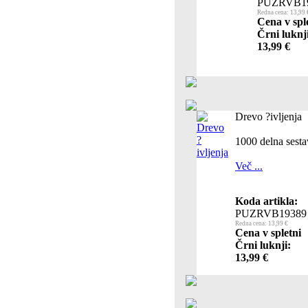
PUZRVB1
Redna cena: 13,99 
Cena v spl
Črni luknj
13,99 €
Drevo ?ivljenja
1000 delna sesta
Več ...
Koda artikla:
PUZRVB19389
Redna cena: 13,99 €
Cena v spletni
Črni luknji:
13,99 €