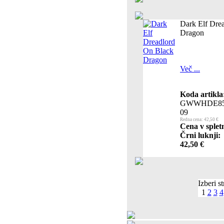
Dark Elf Dre
Dragon
Več ...
Koda artikla
GWWHDE85
09
Redna cena: 42,50 €
Cena v splet
Črni luknji:
42,50 €
Izberi s
1
2
3
4