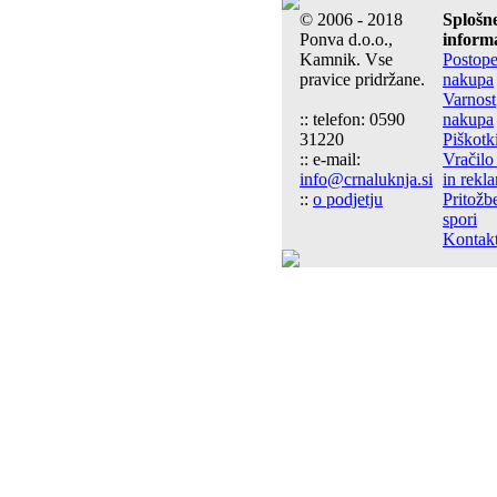
© 2006 - 2018
Splošn
Ponva d.o.o.,
informa
Kamnik. Vse
Postop
pravice pridržane.
nakupa
Varnost
:: telefon: 0590
nakupa
31220
Piškotk
:: e-mail:
Vračilo
info@crnaluknja.si
in rekl
::
o podjetju
Pritožb
spori
Kontakt