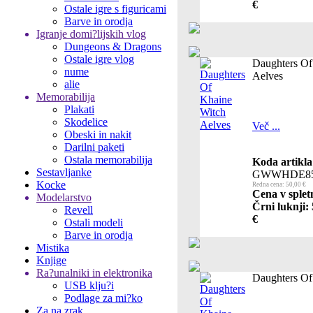
€
Ostale igre s figuricami
Barve in orodja
Igranje domi?lijskih vlog
Dungeons & Dragons
Ostale igre vlog
Daughters Of
nume
Aelves
alie
Memorabilija
Plakati
Skodelice
Več ...
Obeski in nakit
Darilni paketi
Ostala memorabilija
Koda artikla
Sestavljanke
GWWHDE85
Kocke
Redna cena: 50,00 €
Cena v splet
Modelarstvo
Črni luknji:
Revell
€
Ostali modeli
Barve in orodja
Mistika
Knjige
Ra?unalniki in elektronika
Daughters Of
USB klju?i
Podlage za mi?ko
Za na zrak