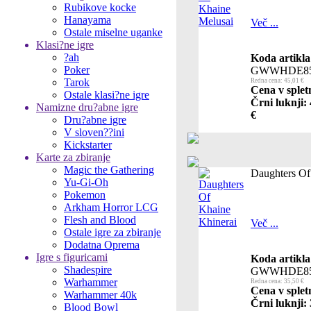
Rubikove kocke
Hanayama
Več ...
Ostale miselne uganke
Klasi?ne igre
?ah
Koda artikla
Poker
GWWHDE85
Tarok
Redna cena: 45,01 €
Cena v splet
Ostale klasi?ne igre
Črni luknji:
Namizne dru?abne igre
€
Dru?abne igre
V sloven??ini
Kickstarter
Karte za zbiranje
Magic the Gathering
Daughters Of
Yu-Gi-Oh
Pokemon
Arkham Horror LCG
Flesh and Blood
Več ...
Ostale igre za zbiranje
Dodatna Oprema
Igre s figuricami
Koda artikla
Shadespire
GWWHDE85
Warhammer
Redna cena: 35,50 €
Cena v splet
Warhammer 40k
Črni luknji:
Blood Bowl