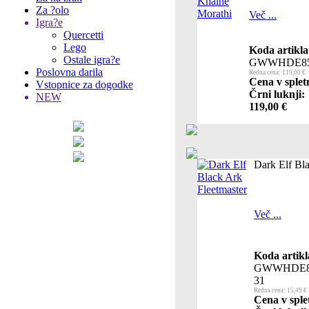
Za ?olo
Več ...
Igra?e
Quercetti
Lego
Koda artikla
Ostale igra?e
GWWHDE85
Poslovna darila
Redna cena: 119,00 €
Cena v splet
Vstopnice za dogodke
Črni luknji:
NEW
119,00 €
Dark Elf Bla
Več ...
Koda artikl
GWWHDE8
31
Redna cena: 15,49 €
Cena v sple