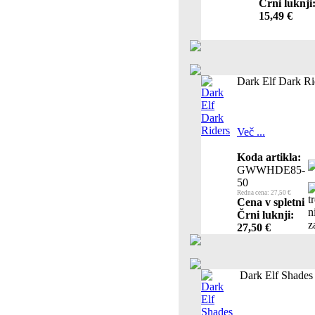
Črni luknji
15,49 €
Dark Elf Dark Ri
Več ...
Koda artikla:
GWWHDE85-
50
Redna cena: 27,50 €
Cena v spletni
Črni luknji:
27,50 €
Dark Elf Shades