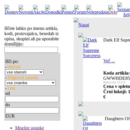
Nazaj
Iščete lahko po imenu artikla,
kodi, proizvajalcu, besedah iz
opisa, skupini ali pa uporabite
Dark Elf Supr
domišljijo:
Več ...
Išči po:
-
starosti
Koda artikla:
-
blagovni znamki
GWWHDE85
Redna cena: 13,25 €
Cena v spletn
-
ceni
Črni luknji: 
od
€
do
EUR
Daughters Of
Miselne uganke