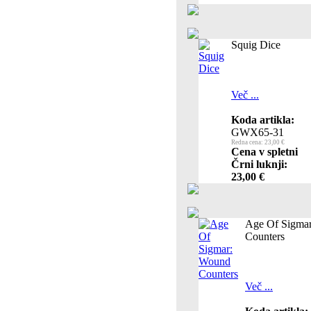
Squig Dice
Več ...
Koda artikla:
GWX65-31
Redna cena: 23,00 €
Cena v spletni
Črni luknji:
23,00 €
Age Of Sigma
Counters
Več ...