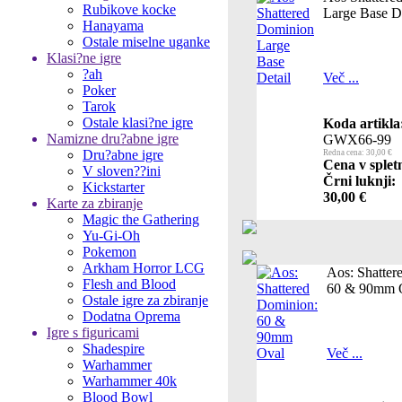
Rubikove kocke
Large Base De
Hanayama
Ostale miselne uganke
Klasi?ne igre
?ah
Več ...
Poker
Tarok
Ostale klasi?ne igre
Koda artikla
Namizne dru?abne igre
GWX66-99
Dru?abne igre
Redna cena: 30,00 €
Cena v splet
V sloven??ini
Črni luknji:
Kickstarter
30,00 €
Karte za zbiranje
Magic the Gathering
Yu-Gi-Oh
Pokemon
Arkham Horror LCG
Aos: Shatter
Flesh and Blood
60 & 90mm 
Ostale igre za zbiranje
Dodatna Oprema
Igre s figuricami
Shadespire
Več ...
Warhammer
Warhammer 40k
Blood Bowl