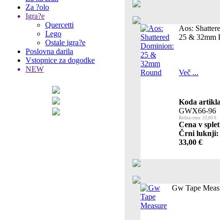
Za ?olo
Igra?e
Quercetti
Aos: Shatter
Lego
25 & 32mm 
Ostale igra?e
Poslovna darila
Vstopnice za dogodke
NEW
Več ...
Koda artikla
GWX66-96
Redna cena: 33,00 €
Cena v splet
Črni luknji:
33,00 €
Gw Tape Meas