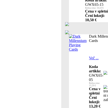
Koda artikla:
GWX65-15
Redna cena: 10,50 €
Cena v spletn
Črni luknji:
10,50 €
Dark Millen
Cards
Več ...
Koda
artikla:
GWX65-
05
Redna cena:
13,20 €
Cena v
spletni
Črni
luknji:
13,20 €