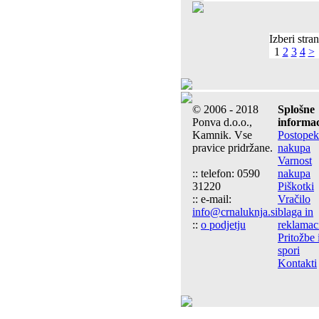
Izberi stran
1
2
3
4
>
© 2006 - 2018
Splošne
Ponva d.o.o.,
informac
Kamnik. Vse
Postopek
pravice pridržane.
nakupa
Varnost
:: telefon: 0590
nakupa
31220
Piškotki
:: e-mail:
Vračilo
info@crnaluknja.si
blaga in
::
o podjetju
reklamac
Pritožbe 
spori
Kontakti