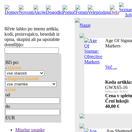
Nazaj
Iščete lahko po imenu artikla,
kodi, proizvajalcu, besedah iz
opisa, skupini ali pa uporabite
Age Of Sigmar
domišljijo:
Markers
Išči po:
Več ...
-
starosti
-
blagovni znamki
Koda artikla:
GWX65-16
-
ceni
Redna cena: 40,00 €
od
Cena v spletn
Črni luknji:
do
40,00 €
EUR
Miselne uganke
Aos Shattere