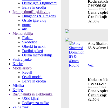
Koda artikla
Ostale igre s figuricami
GWX66-98
Barve in orodja
Redna cena: 32,50 €
Igranje domi?lijskih vlog
Cena v splet
Dungeons & Dragons
Črni luknji:
Ostale igre vlog
32,50 €
nume
alie
Memorabilija
Plakati
Skodelice
Aos: Shatter
Obeski in nakit
65 & 40mm 
Darilni paketi
Ostala memorabilija
Sestavljanke
Kocke
Več ...
Modelarstvo
Revell
Ostali modeli
Koda artikla
Barve in orodja
GWX66-97
Mistika
Redna cena: 32,50 €
Knjige
Cena v splet
Ra?unalniki in elektronika
Črni luknji:
USB klju?i
32,50 €
Podlage za mi?ko
Za na zrak