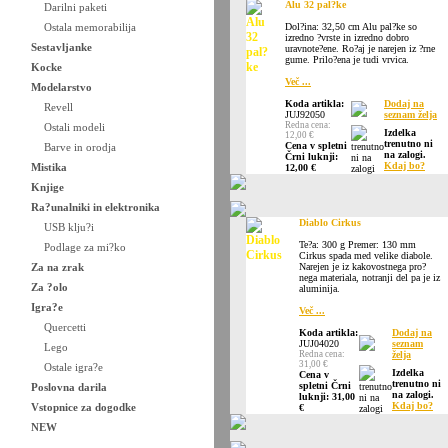
Alu 32 pal?ke
Darilni paketi
Ostala memorabilija
Dol?ina: 32,50 cm Alu pal?ke so
izredno ?vrste in izredno dobro
Sestavljanke
uravnote?ene. Ro?aj je narejen iz ?rne
gume. Prilo?ena je tudi vrvica.
Kocke
Več ...
Modelarstvo
Koda artikla:
Dodaj na
Revell
JUJ92050
seznam želja
Redna cena:
Ostali modeli
Izdelka
12,00 €
trenutno ni
Cena v spletni
Barve in orodja
na zalogi.
Črni luknji:
Kdaj bo?
Mistika
12,00 €
Knjige
Ra?unalniki in elektronika
Diablo Cirkus
USB klju?i
Te?a: 300 g Premer: 130 mm
Podlage za mi?ko
Cirkus spada med velike diabole.
Za na zrak
Narejen je iz kakovostnega pro?
nega materiala, notranji del pa je iz
Za ?olo
aluminija.
Igra?e
Več ...
Quercetti
Koda artikla:
Dodaj na
JUJ04020
seznam
Lego
Redna cena:
želja
31,00 €
Ostale igra?e
Izdelka
Cena v
trenutno ni
spletni Črni
Poslovna darila
na zalogi.
luknji: 31,00
Kdaj bo?
Vstopnice za dogodke
€
NEW