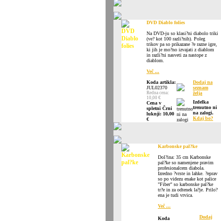
DVD Diablo folies
Na DVD-ju so klasi?ni diabolo triki
(ve? kot 100 razli?nih). Poleg
trikov pa so prikazane ?e razne igre,
ki jih je mo?no izvajati z diablom
in razli?ni nasveti za nastope z
diablom.
Več ...
Koda artikla:
Dodaj na
JUL02370
seznam
Redna cena:
želja
10,00 €
Izdelka
Cena v
trenutno ni
spletni Črni
na zalogi.
luknji: 10,00
Kdaj bo?
€
Karbonske pal?ke
Dol?ina: 35 cm Karbonske
pal?ke so namenjene pravim
profesionalcem diabola.
Izredno ?vrste in lahke. ?eprav
so po videzu enake kot palice
"Fiber" so karbonske pal?ke
tr?e in za odtenek la?je. Prilo?
ena je tudi vrvica.
Več ...
Dodaj
Koda