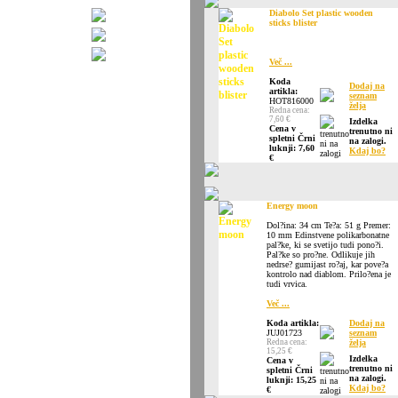
Diabolo Set plastic wooden
sticks blister
Več ...
Koda
Dodaj na
artikla:
seznam
HOT816000
želja
Redna cena:
7,60 €
Izdelka
Cena v
trenutno ni
spletni Črni
na zalogi.
luknji: 7,60
Kdaj bo?
€
Energy moon
Dol?ina: 34 cm Te?a: 51 g Premer:
10 mm Edinstvene polikarbonatne
pal?ke, ki se svetijo tudi pono?i.
Pal?ke so pro?ne. Odlikuje jih
nedrse? gumijast ro?aj, kar pove?a
kontrolo nad diablom. Prilo?ena je
tudi vrvica.
Več ...
Koda artikla:
Dodaj na
JUJ01723
seznam
Redna cena:
želja
15,25 €
Izdelka
Cena v
trenutno ni
spletni Črni
na zalogi.
luknji: 15,25
Kdaj bo?
€