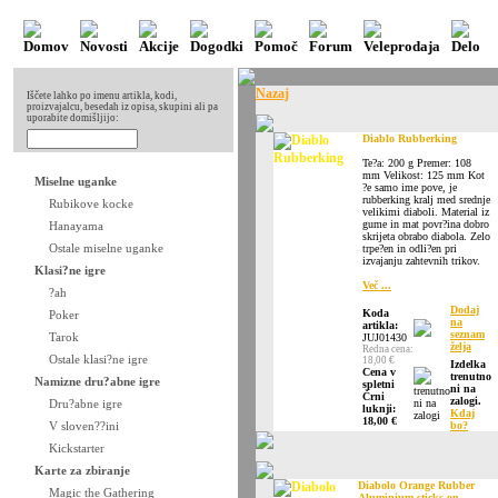
Nazaj
Iščete lahko po imenu artikla, kodi,
proizvajalcu, besedah iz opisa, skupini ali pa
uporabite domišljijo:
Diablo Rubberking
Te?a: 200 g Premer: 108
mm Velikost: 125 mm Kot
Miselne uganke
?e samo ime pove, je
rubberking kralj med srednje
Rubikove kocke
velikimi diaboli. Material iz
gume in mat povr?ina dobro
Hanayama
skrijeta obrabo diabola. Zelo
Ostale miselne uganke
trpe?en in odli?en pri
izvajanju zahtevnih trikov.
Klasi?ne igre
Več ...
?ah
Dodaj
Koda
Poker
na
artikla:
seznam
Tarok
JUJ01430
želja
Redna cena:
Ostale klasi?ne igre
18,00 €
Izdelka
Cena v
trenutno
Namizne dru?abne igre
spletni
ni na
Črni
zalogi.
Dru?abne igre
luknji:
Kdaj
18,00 €
V sloven??ini
bo?
Kickstarter
Karte za zbiranje
Diabolo Orange Rubber
Magic the Gathering
Aluminium sticks on