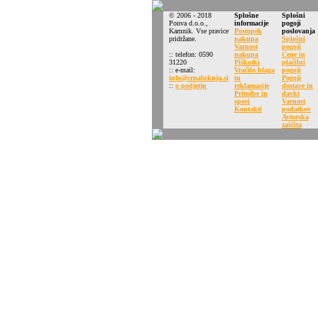
© 2006 - 2018
Splošne
Splošni
Ponva d.o.o.,
informacije
pogoji
Kamnik. Vse pravice
Postopek
poslovanja
pridržane.
nakupa
Splošni
Varnost
pogoji
:: telefon: 0590
nakupa
Cene in
31220
Piškotki
plačilni
:: e-mail:
Vračilo blaga
pogoji
info@crnaluknja.si
in
Pogoji
::
o podjetju
reklamacije
dostave in
Pritožbe in
davki
spori
Varnost
Kontakti
podatkov
Avtorska
zaščita