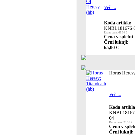
Več ...
Koda artikla:
KNBL181676-
Redna cena: 65,00 €
Cena v spletni
Črni luknji:
65,00 €
Horus Heresy
Več ...
Koda artikla
KNBL18167
04
Redna cena: 27,50 €
Cena v splet
Črni luknji: