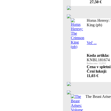
27,50 €
Horus Heresy:
King (pb)
Več ...
Koda artikla:
KNBL181674
Redna cena: 11,03 €
Cena v spletni
Črni luknji:
11,03 €
The Beast Arise