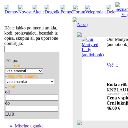
Nazaj
Iščete lahko po imenu artikla,
kodi, proizvajalcu, besedah iz
opisa, skupini ali pa uporabite
Our Martyr
domišljijo:
(audiobook
Išči po:
Več ...
-
starosti
-
blagovni znamki
Koda artik
-
ceni
KNBLAU1
od
Redna cena: 46,00 
Cena v spl
do
Črni luknji
46,00 €
EUR
Miselne uganke