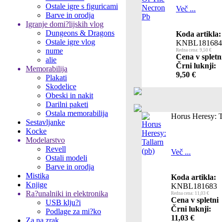
Ostale igre s figuricami
Več ...
Barve in orodja
Igranje domi?lijskih vlog
Dungeons & Dragons
Koda artikla:
Ostale igre vlog
KNBL181684
nume
Redna cena: 9,50 €
Cena v spletn
alie
Črni luknji:
Memorabilija
9,50 €
Plakati
Skodelice
Obeski in nakit
Darilni paketi
Ostala memorabilija
Horus Heresy: T
Sestavljanke
Kocke
Modelarstvo
Revell
Več ...
Ostali modeli
Barve in orodja
Mistika
Koda artikla:
Knjige
KNBL181683
Ra?unalniki in elektronika
Redna cena: 11,03 €
Cena v spletni
USB klju?i
Črni luknji:
Podlage za mi?ko
11,03 €
Za na zrak