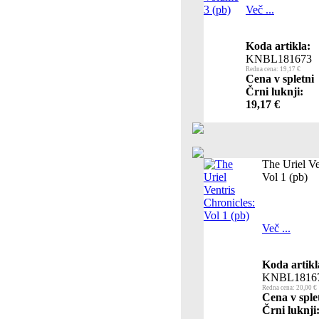
Več ...
Koda artikla:
KNBL181673
Redna cena: 19,17 €
Cena v spletni
Črni luknji:
19,17 €
The Uriel Ve
Vol 1 (pb)
Več ...
Koda artikl
KNBL1816
Redna cena: 20,00 €
Cena v sple
Črni luknji