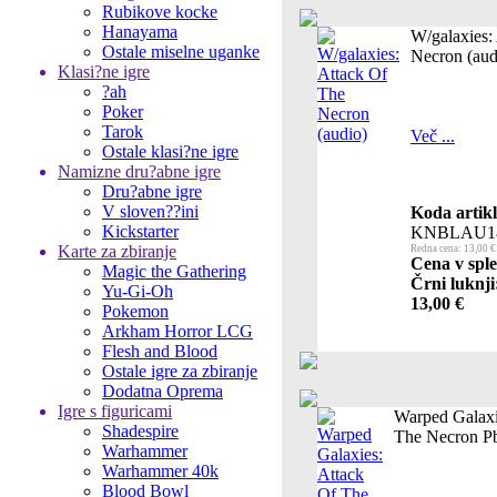
Rubikove kocke
Hanayama
W/galaxies:
Ostale miselne uganke
Necron (aud
Klasi?ne igre
?ah
Poker
Tarok
Več ...
Ostale klasi?ne igre
Namizne dru?abne igre
Dru?abne igre
V sloven??ini
Koda artikl
Kickstarter
KNBLAU18
Karte za zbiranje
Redna cena: 13,00 €
Cena v sple
Magic the Gathering
Črni luknji
Yu-Gi-Oh
13,00 €
Pokemon
Arkham Horror LCG
Flesh and Blood
Ostale igre za zbiranje
Dodatna Oprema
Igre s figuricami
Warped Galaxi
Shadespire
The Necron P
Warhammer
Warhammer 40k
Blood Bowl