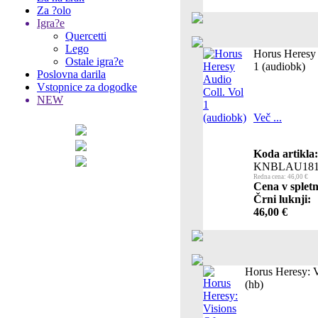
Za ?olo
Igra?e
Quercetti
Lego
Horus Heresy 
Ostale igra?e
1 (audiobk)
Poslovna darila
Vstopnice za dogodke
NEW
Več ...
Koda artikla:
KNBLAU181
Redna cena: 46,00 €
Cena v spletn
Črni luknji:
46,00 €
Horus Heresy: 
(hb)