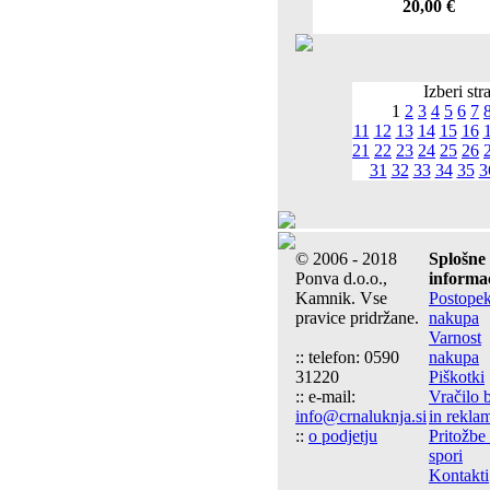
20,00 €
Izberi str
1
2
3
4
5
6
7
11
12
13
14
15
16
21
22
23
24
25
26
31
32
33
34
35
3
© 2006 - 2018
Splošne
Ponva d.o.o.,
informac
Kamnik. Vse
Postope
pravice pridržane.
nakupa
Varnost
:: telefon: 0590
nakupa
31220
Piškotki
:: e-mail:
Vračilo 
info@crnaluknja.si
in rekla
::
o podjetju
Pritožbe 
spori
Kontakti